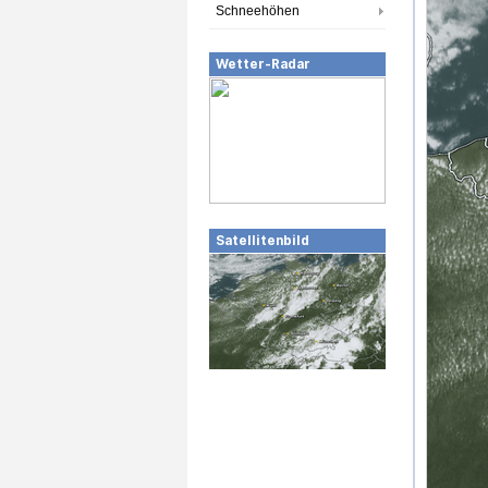
Schneehöhen
Wetter-Radar
Satellitenbild