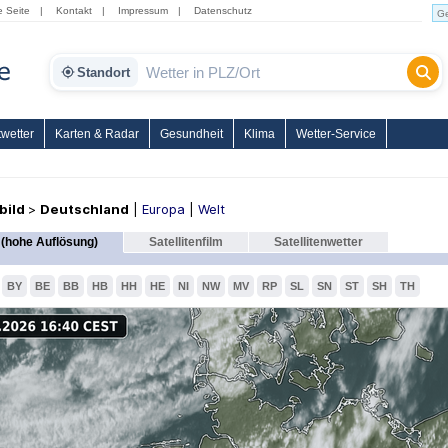
e Seite
|
Kontakt
|
Impressum
|
Datenschutz
Standort
wetter
Karten & Radar
Gesundheit
Klima
Wetter-Service
nbild
>
Deutschland
|
Europa
|
Welt
(hohe Auflösung)
Satellitenfilm
Satellitenwetter
BY
BE
BB
HB
HH
HE
NI
NW
MV
RP
SL
SN
ST
SH
TH