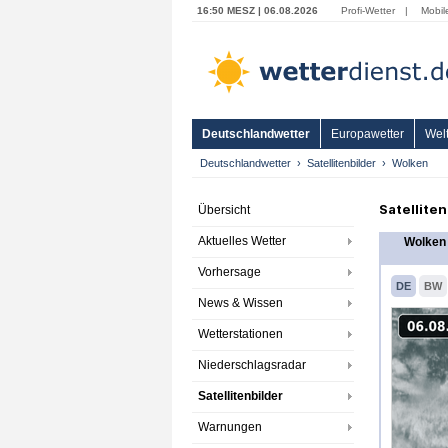
16:50 MESZ | 06.08.2026
Profi-Wetter
|
Mobil
Deutschlandwetter
Europawetter
Welt
Deutschlandwetter
Satellitenbilder
Wolken
Satellite
Übersicht
Aktuelles Wetter
Wolken 
Vorhersage
DE
BW
News & Wissen
Wetterstationen
Niederschlagsradar
Satellitenbilder
Warnungen