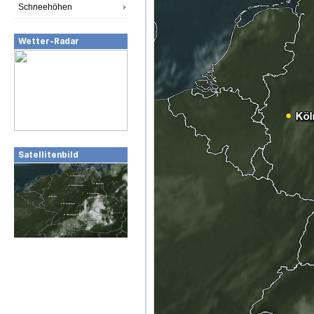
Schneehöhen
Wetter-Radar
Satellitenbild