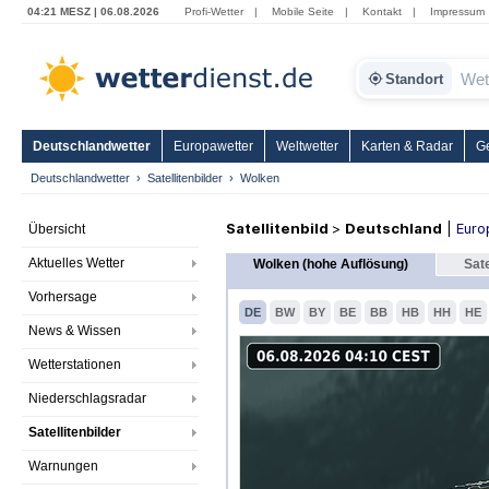
04:21 MESZ | 06.08.2026
Profi-Wetter
|
Mobile Seite
|
Kontakt
|
Impressum
Standort
Deutschlandwetter
Europawetter
Weltwetter
Karten & Radar
G
Deutschlandwetter
Satellitenbilder
Wolken
Satellitenbild
>
Deutschland
|
Euro
Übersicht
Aktuelles Wetter
Wolken (hohe Auflösung)
Sate
Vorhersage
DE
BW
BY
BE
BB
HB
HH
HE
News & Wissen
Wetterstationen
Niederschlagsradar
Satellitenbilder
Warnungen