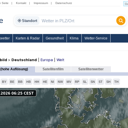
e Seite
|
Kontakt
|
Impressum
|
Datenschutz
Standort
wetter
Karten & Radar
Gesundheit
Klima
Wetter-Service
nbild
>
Deutschland
|
Europa
|
Welt
(hohe Auflösung)
Satellitenfilm
Satellitenwetter
BY
BE
BB
HB
HH
HE
NI
NW
MV
RP
SL
SN
ST
SH
TH