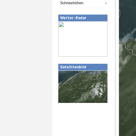
Schneehöhen
Wetter-Radar
Satellitenbild