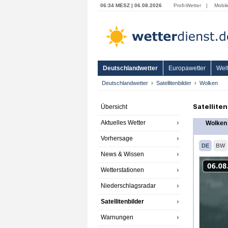
06:34 MESZ | 06.08.2026
Profi-Wetter
|
Mobil
Deutschlandwetter
Europawetter
Welt
Deutschlandwetter
Satellitenbilder
Wolken
Satellite
Übersicht
Aktuelles Wetter
Wolken 
Vorhersage
DE
BW
News & Wissen
Wetterstationen
Niederschlagsradar
Satellitenbilder
Warnungen