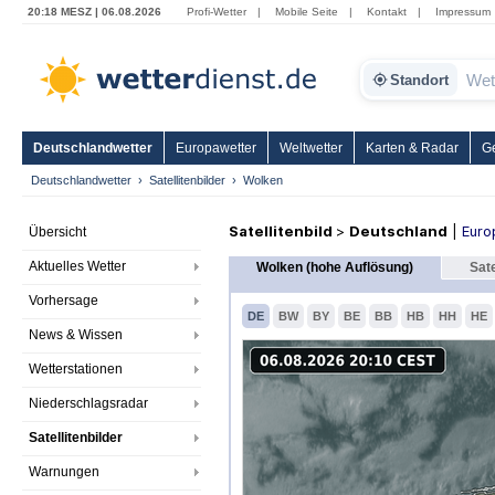
20:18 MESZ | 06.08.2026
Profi-Wetter
|
Mobile Seite
|
Kontakt
|
Impressum
Standort
Deutschlandwetter
Europawetter
Weltwetter
Karten & Radar
G
Deutschlandwetter
Satellitenbilder
Wolken
Satellitenbild
>
Deutschland
|
Euro
Übersicht
Aktuelles Wetter
Wolken (hohe Auflösung)
Sate
Vorhersage
DE
BW
BY
BE
BB
HB
HH
HE
News & Wissen
Wetterstationen
Niederschlagsradar
Satellitenbilder
Warnungen