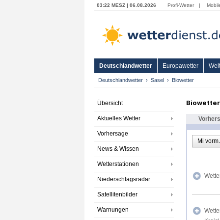
03:22 MESZ | 06.08.2026
Profi-Wetter
|
Mobil
Deutschlandwetter
Europawetter
Welt
Deutschlandwetter
Sasel
Biowetter
Biowetter
Übersicht
Aktuelles Wetter
Vorher
Vorhersage
Mi vorm.
News & Wissen
Wetterstationen
Wette
Niederschlagsradar
Satellitenbilder
Warnungen
Wette