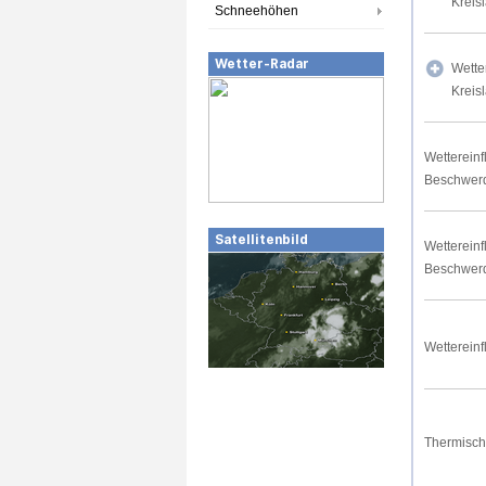
Kreis
Schneehöhen
Wetter-Radar
Wette
Kreis
Wettereinf
Beschwer
Satellitenbild
Wettereinf
Beschwer
Wettereinf
Thermisch