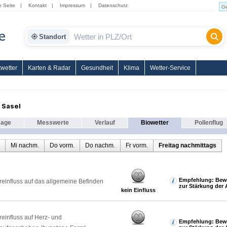
e Seite
|
Kontakt
|
Impressum
|
Datenschutz
Standort
wetter
Karten & Radar
Gesundheit
Klima
Wetter-Service
 Sasel
sage
Messwerte
Verlauf
Biowetter
Pollenflug
Mi nachm.
Do vorm.
Do nachm.
Fr vorm.
Freitag nachmittags
Empfehlung: Bew
reinfluss auf das allgemeine Befinden
zur Stärkung der 
kein Einfluss
reinfluss auf Herz- und
Empfehlung: Bew