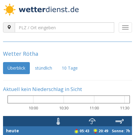
Togg
navi
Wetter Rötha
Überblick
stündlich
10 Tage
Aktuell kein Niederschlag in Sicht
10:00
10:30
11:00
11:30
heute
05:43
20:49 Sonne: 7h