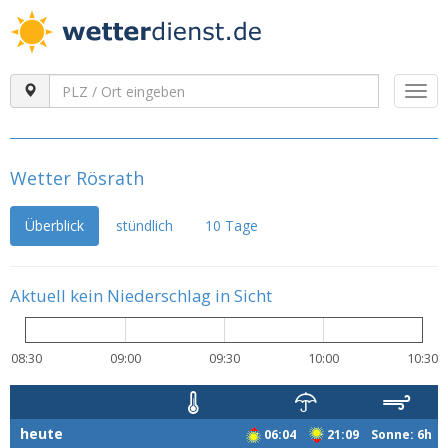
Togg
navi
Wetter Rösrath
Überblick
stündlich
10 Tage
Aktuell kein Niederschlag in Sicht
08:30
09:00
09:30
10:00
10:30
heute
06:04
21:09 Sonne: 6h