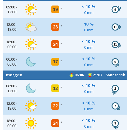
< 10 %
09:00 -
19
°
9
12:00
0 mm
10 %
12:00 -
23
°
11
18:00
0 mm
< 10 %
18:00 -
24
°
11
00:00
0 mm
< 10 %
00:00 -
17
°
6
06:00
0 mm
morgen
06:06
21:07 Sonne: 11h
< 10 %
06:00 -
12
°
2
12:00
0 mm
< 10 %
12:00 -
22
°
7
18:00
0 mm
< 10 %
18:00 -
24
°
9
00:00
0 mm