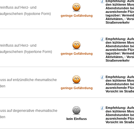
Empfehlung: Aufen
den kühleren Mor
reinfluss auf Herz- und
Abendstunden be
ausreichende Flüs
laufgeschehen (hypotone Form)
tagsüber: Verme
geringe Gefährdung
Aktivitäten, - Vors
Straßenverkehr
Empfehlung: Aufen
den kühleren Mor
reinfluss auf Herz- und
Abendstunden be
ausreichende Flüs
laufgeschehen (hypertone Form)
tagsüber: Verme
geringe Gefährdung
Aktivitäten, - Vors
Straßenverkehr
Empfehlung: Aufen
luss auf entzündliche rheumatische
den kühleren Mor
Abendstunden be
den
ausreichende Flüs
geringe Gefährdung
Vorsicht im Straß
Empfehlung: Aufen
luss auf degenerative rheumatische
den kühleren Mor
Abendstunden be
den
ausreichende Flüs
kein Einfluss
Vorsicht im Straß