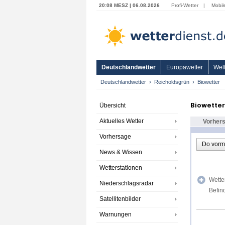
20:08 MESZ | 06.08.2026
Profi-Wetter
|
Mobil
Deutschlandwetter
Europawetter
Welt
Deutschlandwetter
Reicholdsgrün
Biowetter
Biowetter
Übersicht
Aktuelles Wetter
Vorher
Vorhersage
Do vorm
News & Wissen
Wetterstationen
Wette
Niederschlagsradar
Befin
Satellitenbilder
Warnungen