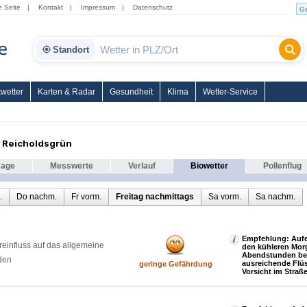
e Seite
|
Kontakt
|
Impressum
|
Datenschutz
Standort
wetter
Karten & Radar
Gesundheit
Klima
Wetter-Service
 Reicholdsgrün
sage
Messwerte
Verlauf
Biowetter
Pollenflug
.
Do nachm.
Fr vorm.
Freitag nachmittags
Sa vorm.
Sa nachm.
Empfehlung: Aufen
reinfluss auf das allgemeine
den kühleren Mor
Abendstunden be
den
ausreichende Flüs
geringe Gefährdung
Vorsicht im Straß