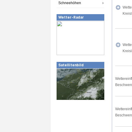
Schneehöhen
Wette
Kreis
Wetter-Radar
Wette
Kreis
Satellitenbild
Wettereinf
Beschwer
Wettereinf
Beschwer