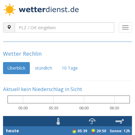
Togg
navi
Wetter Rechlin
Überblick
stündlich
10 Tage
Aktuell kein Niederschlag in Sicht
05:00
05:30
06:00
06:30
heute
05:39
20:50 Sonne: 12h