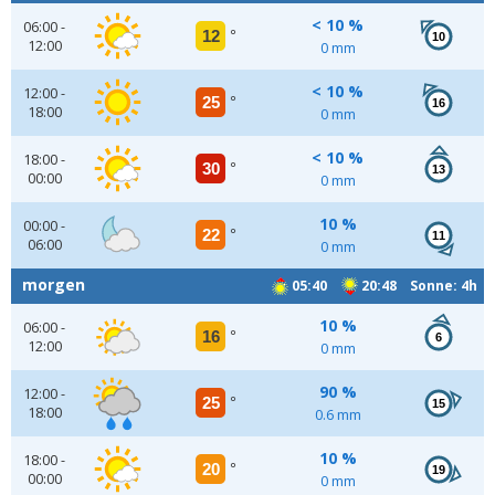
< 10 %
06:00 -
12
°
10
12:00
0 mm
< 10 %
12:00 -
25
°
16
18:00
0 mm
< 10 %
18:00 -
30
°
13
00:00
0 mm
10 %
00:00 -
22
°
11
06:00
0 mm
morgen
05:40
20:48 Sonne: 4h
10 %
06:00 -
16
°
6
12:00
0 mm
90 %
12:00 -
25
°
15
18:00
0.6 mm
10 %
18:00 -
20
°
19
00:00
0 mm