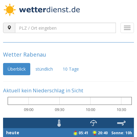
Togg
navi
Wetter Rabenau
Überblick
stündlich
10 Tage
Aktuell kein Niederschlag in Sicht
09:00
09:30
10:00
10:30
heute
05:41
20:40 Sonne: 10h