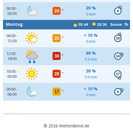
20 %
00:00 -
24
°
9
06:00
0 mm
Montag
05:44
20:36 Sonne: 7h
< 10 %
06:00 -
20
°
10
12:00
0 mm
60 %
12:00 -
30
°
14
18:00
0.3 mm
20 %
18:00 -
28
°
17
00:00
0.3 mm
< 10 %
00:00 -
17
°
5
06:00
0 mm
© 2026 Wetterdienst.de