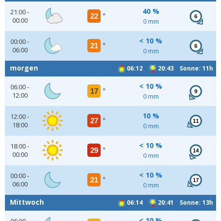
40 %
21:00 -
22
°
6
00:00
0 mm
< 10 %
00:00 -
21
°
6
06:00
0 mm
morgen
06:12
20:43 Sonne: 11h
< 10 %
06:00 -
17
°
9
12:00
0 mm
10 %
12:00 -
27
°
11
18:00
0 mm
< 10 %
18:00 -
29
°
14
00:00
0 mm
< 10 %
00:00 -
21
°
17
06:00
0 mm
Mittwoch
06:14
20:41 Sonne: 13h
< 10 %