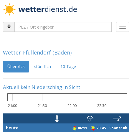
Togg
navi
Wetter Pfullendorf (Baden)
Überblick
stündlich
10 Tage
Aktuell kein Niederschlag in Sicht
21:00
21:30
22:00
22:30
heute
06:11
20:45 Sonne: 0h