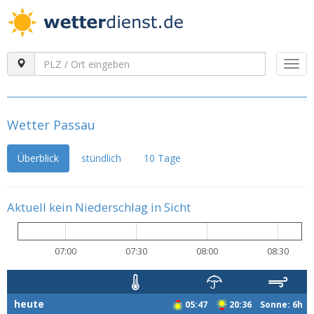
Togg
navi
Wetter Passau
Überblick
stündlich
10 Tage
Aktuell kein Niederschlag in Sicht
07:00
07:30
08:00
08:30
heute
05:47
20:36 Sonne: 6h