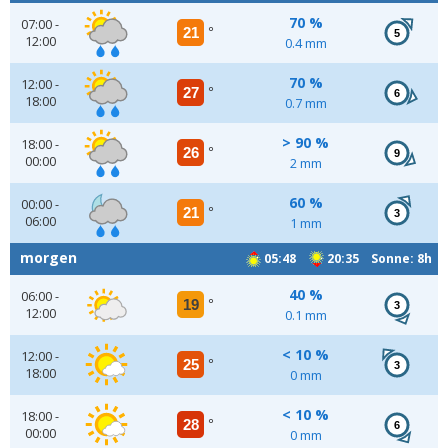
70 %
07:00 -
21
°
5
12:00
0.4 mm
70 %
12:00 -
27
°
6
18:00
0.7 mm
> 90 %
18:00 -
26
°
9
00:00
2 mm
60 %
00:00 -
21
°
3
06:00
1 mm
morgen
05:48
20:35 Sonne: 8h
40 %
06:00 -
19
°
3
12:00
0.1 mm
< 10 %
12:00 -
25
°
3
18:00
0 mm
< 10 %
18:00 -
28
°
6
00:00
0 mm