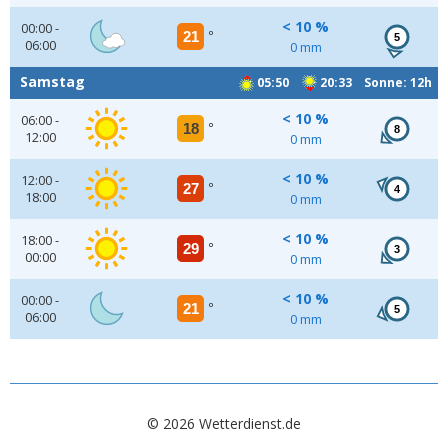
< 10 %
00:00 -
21
°
5
06:00
0 mm
Samstag
05:50
20:33 Sonne: 12h
< 10 %
06:00 -
18
°
8
12:00
0 mm
< 10 %
12:00 -
27
°
4
18:00
0 mm
< 10 %
18:00 -
29
°
3
00:00
0 mm
< 10 %
00:00 -
21
°
5
06:00
0 mm
© 2026 Wetterdienst.de