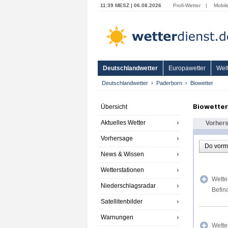
11:39 MESZ | 06.08.2026
Profi-Wetter
|
Mobil
Deutschlandwetter
Europawetter
Welt
Deutschlandwetter
Paderborn
Biowetter
Biowette
Übersicht
Aktuelles Wetter
Vorher
Vorhersage
Do vorm
News & Wissen
Wetterstationen
Wette
Niederschlagsradar
Befin
Satellitenbilder
Warnungen
Wette