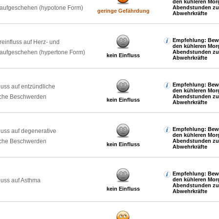
den kühleren Mor
laufgeschehen (hypotone Form)
Abendstunden zur
geringe Gefährdung
Abwehrkräfte
Empfehlung: Bewe
reinfluss auf Herz- und
den kühleren Mor
laufgeschehen (hypertone Form)
Abendstunden zur
kein Einfluss
Abwehrkräfte
Empfehlung: Bewe
luss auf entzündliche
den kühleren Mor
che Beschwerden
Abendstunden zur
kein Einfluss
Abwehrkräfte
Empfehlung: Bewe
luss auf degenerative
den kühleren Mor
che Beschwerden
Abendstunden zur
kein Einfluss
Abwehrkräfte
Empfehlung: Bewe
den kühleren Mor
luss auf Asthma
Abendstunden zur
kein Einfluss
Abwehrkräfte