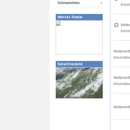
Schneehöhen
Kreis
Wetter-Radar
Wette
Kreis
Wettereinf
rheumatis
Satellitenbild
Wettereinf
rheumatis
Wettereinf