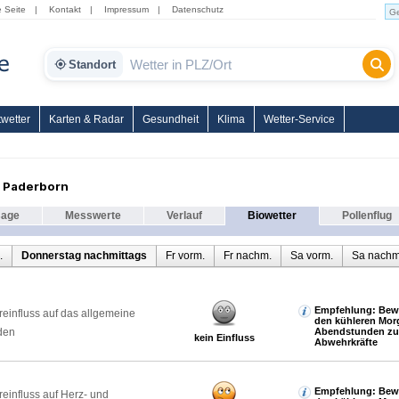
e Seite
|
Kontakt
|
Impressum
|
Datenschutz
Standort
wetter
Karten & Radar
Gesundheit
Klima
Wetter-Service
r Paderborn
sage
Messwerte
Verlauf
Biowetter
Pollenflug
.
Donnerstag nachmittags
Fr vorm.
Fr nachm.
Sa vorm.
Sa nachm
Empfehlung: Bewe
reinfluss auf das allgemeine
den kühleren Mor
den
Abendstunden zur
kein Einfluss
Abwehrkräfte
Empfehlung: Bewe
reinfluss auf Herz- und