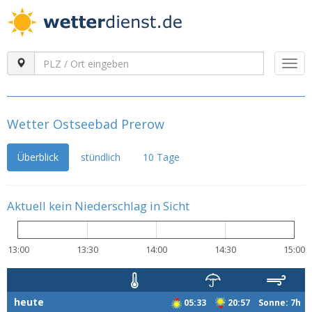
Togg
navi
Wetter Ostseebad Prerow
Überblick
stündlich
10 Tage
Aktuell kein Niederschlag in Sicht
13:00
13:30
14:00
14:30
15:00
heute
05:33
20:57 Sonne: 7h