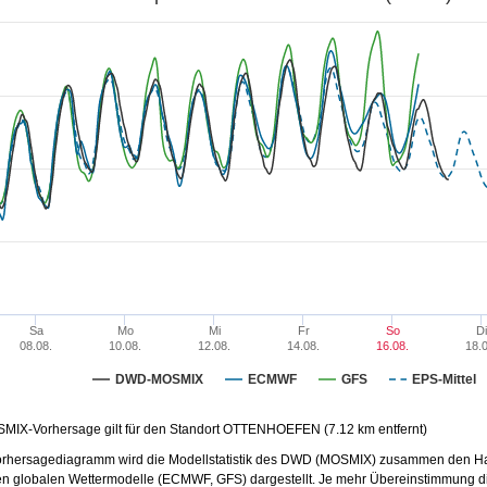
37
36
36
36
35
38
34
34
34
34
34
34
33
33
33
33
33
33
32
32
32
32
32
31
31
31
31
31
30
30
30
30
30
29
29
28
27
27
27
27
25
Sa
Mo
Mi
Fr
So
Di
08.08.
10.08.
12.08.
14.08.
16.08.
18.0
DWD-MOSMIX
ECMWF
GFS
EPS-Mittel
SMIX-Vorhersage gilt für den Standort OTTENHOEFEN (7.12 km entfernt)
orhersagediagramm wird die Modellstatistik des DWD (MOSMIX) zusammen
den Ha
en globalen Wettermodelle (
ECMWF
,
GFS
) dargestellt. Je mehr Übereinstimmung 