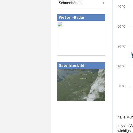
Schneehöhen
40 °C
Wetter-Radar
30 °C
20 °C
Satellitenbild
10 °C
0 °C
* Die MO
In dem V
wichtigst