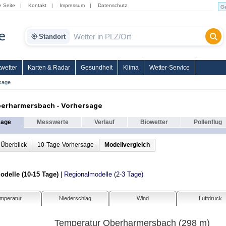
e Seite
|
Kontakt
|
Impressum
|
Datenschutz
Standort
wetter
Karten & Radar
Gesundheit
Klima
Wetter-Service
sage
berharmersbach - Vorhersage
sage
Messwerte
Verlauf
Biowetter
Pollenflug
-Überblick
10-Tage-Vorhersage
Modellvergleich
delle (10-15 Tage)
|
Regionalmodelle (2-3 Tage)
mperatur
Niederschlag
Wind
Luftdruck
Temperatur Oberharmersbach (298 m)