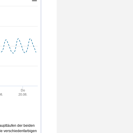
24
24
23
Do
8.
20.08.
uptläufen der beiden
die verschiedenfarbigen