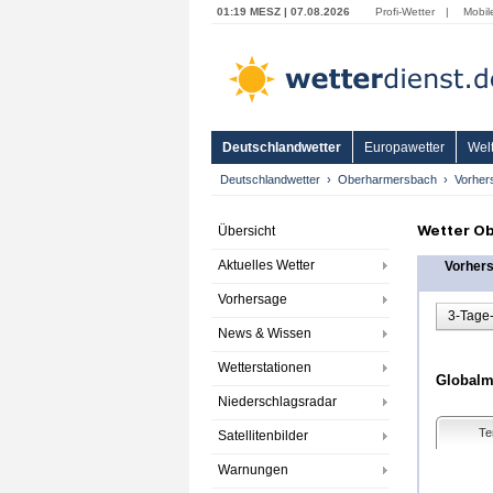
01:19 MESZ | 07.08.2026
Profi-Wetter
|
Mobil
Deutschlandwetter
Europawetter
Welt
Deutschlandwetter
Oberharmersbach
Vorher
Wetter O
Übersicht
Aktuelles Wetter
Vorher
Vorhersage
3-Tage
News & Wissen
Wetterstationen
Globalmo
Niederschlagsradar
Te
Satellitenbilder
Warnungen