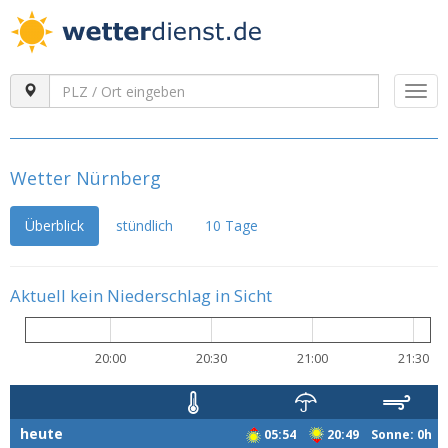
Togg
navi
Wetter Nürnberg
Überblick
stündlich
10 Tage
Aktuell kein Niederschlag in Sicht
20:00
20:30
21:00
21:30
heute
05:54
20:49 Sonne: 0h