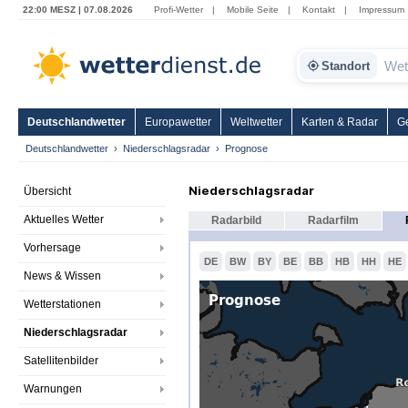
22:00 MESZ | 07.08.2026
Profi-Wetter
|
Mobile Seite
|
Kontakt
|
Impressum
Standort
Deutschlandwetter
Europawetter
Weltwetter
Karten & Radar
G
Deutschlandwetter
Niederschlagsradar
Prognose
Niederschlagsradar
Übersicht
Aktuelles Wetter
Radarbild
Radarfilm
Vorhersage
DE
BW
BY
BE
BB
HB
HH
HE
News & Wissen
Wetterstationen
Niederschlagsradar
Satellitenbilder
Warnungen