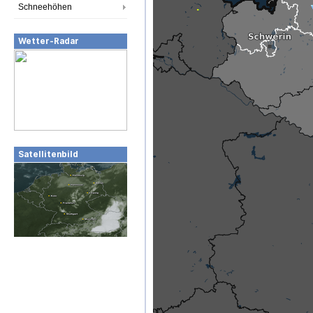
Schneehöhen
Wetter-Radar
Satellitenbild