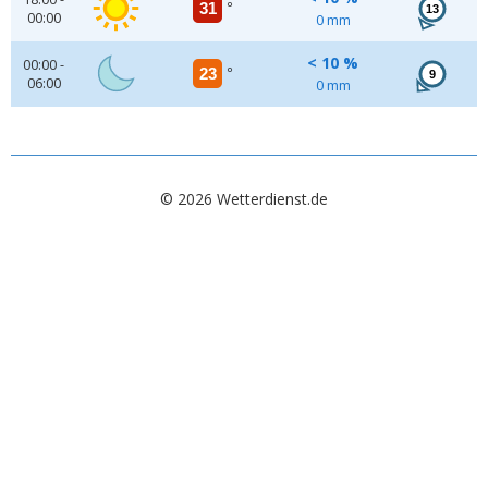
31
°
13
00:00
0 mm
< 10 %
00:00 -
23
°
9
06:00
0 mm
© 2026 Wetterdienst.de