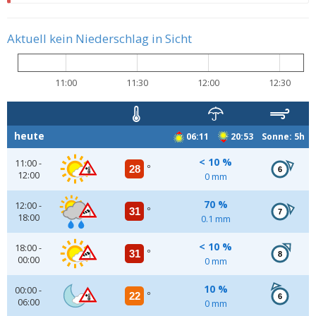
Aktuell kein Niederschlag in Sicht
11:00
11:30
12:00
12:30
heute
06:11
20:53 Sonne: 5h
< 10 %
11:00 -
28
°
6
12:00
0 mm
70 %
12:00 -
31
°
7
18:00
0.1 mm
< 10 %
18:00 -
31
°
8
00:00
0 mm
10 %
00:00 -
22
°
6
06:00
0 mm