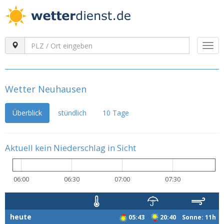
Togg
navi
Wetter Neuhausen
Überblick
stündlich
10 Tage
Aktuell kein Niederschlag in Sicht
06:00
06:30
07:00
07:30
heute
05:43
20:40 Sonne: 11h