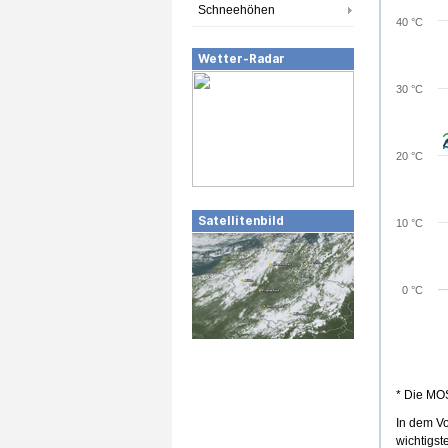
Schneehöhen
40 °C
Wetter-Radar
30 °C
2
2
20 °C
Satellitenbild
10 °C
0 °C
* Die MO
In dem V
wichtigst