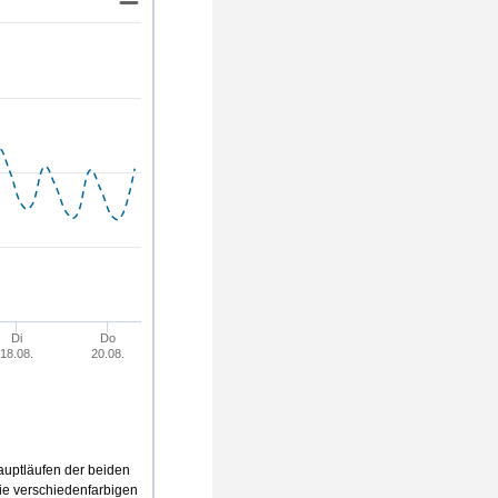
3
21
21
20
Di
Do
18.08.
20.08.
uptläufen der beiden
die verschiedenfarbigen