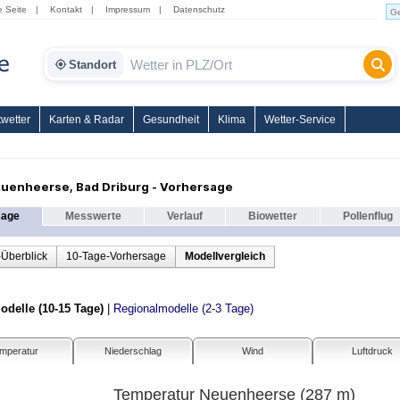
e Seite
|
Kontakt
|
Impressum
|
Datenschutz
Standort
wetter
Karten & Radar
Gesundheit
Klima
Wetter-Service
uenheerse, Bad Driburg - Vorhersage
sage
Messwerte
Verlauf
Biowetter
Pollenflug
-Überblick
10-Tage-Vorhersage
Modellvergleich
delle (10-15 Tage)
|
Regionalmodelle (2-3 Tage)
mperatur
Niederschlag
Wind
Luftdruck
Temperatur Neuenheerse (287 m)