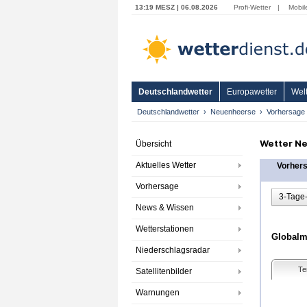
13:19 MESZ | 06.08.2026
Profi-Wetter
|
Mobil
Deutschlandwetter
Europawetter
Welt
Deutschlandwetter
Neuenheerse
Vorhersage
Wetter Ne
Übersicht
Aktuelles Wetter
Vorher
Vorhersage
3-Tage
News & Wissen
Wetterstationen
Globalmo
Niederschlagsradar
Te
Satellitenbilder
Warnungen