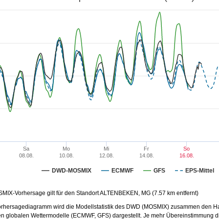
36
36
38
34
32
31
31
31
31
31
31
30
29
29
29
28
27
27
27
27
27
26
26
26
26
25
25
25
24
24
24
23
23
2
23
2
22
22
22
21
1
20
20
Sa
Mo
Mi
Fr
So
08.08.
10.08.
12.08.
14.08.
16.08.
DWD-MOSMIX
ECMWF
GFS
EPS-Mittel
SMIX-Vorhersage gilt für den Standort ALTENBEKEN, MG (7.57 km entfernt)
orhersagediagramm wird die Modellstatistik des DWD (MOSMIX) zusammen
den Ha
en globalen Wettermodelle (
ECMWF
,
GFS
) dargestellt. Je mehr Übereinstimmung 