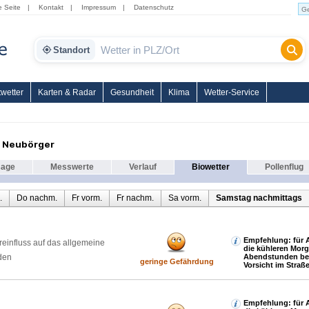
e Seite
|
Kontakt
|
Impressum
|
Datenschutz
Standort
wetter
Karten & Radar
Gesundheit
Klima
Wetter-Service
r Neubörger
sage
Messwerte
Verlauf
Biowetter
Pollenflug
.
Do nachm.
Fr vorm.
Fr nachm.
Sa vorm.
Samstag nachmittags
Empfehlung: für A
reinfluss auf das allgemeine
die kühleren Mor
den
Abendstunden be
geringe Gefährdung
Vorsicht im Straß
Empfehlung: für A