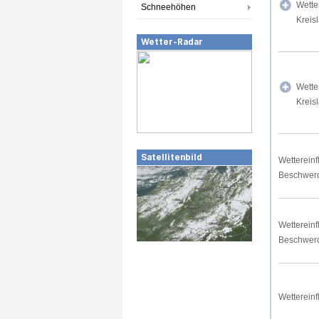
Wette
Schneehöhen
Kreis
Wetter-Radar
Wette
Kreis
Satellitenbild
Wettereinf
Beschwer
Wettereinf
Beschwer
Wettereinf