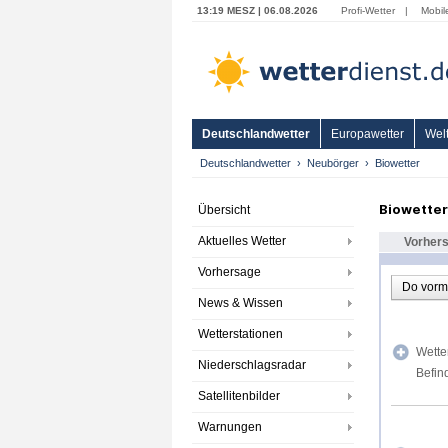
13:19 MESZ | 06.08.2026
Profi-Wetter
|
Mobil
Deutschlandwetter
Europawetter
Welt
Deutschlandwetter
Neubörger
Biowetter
Biowette
Übersicht
Aktuelles Wetter
Vorher
Vorhersage
Do vorm
News & Wissen
Wetterstationen
Wette
Niederschlagsradar
Befin
Satellitenbilder
Warnungen