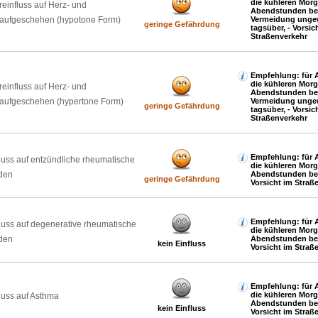
die kühleren Mor
reinfluss auf Herz- und
Abendstunden be
laufgeschehen (hypotone Form)
Vermeidung ungew
geringe Gefährdung
tagsüber, - Vorsic
Straßenverkehr
Empfehlung: für A
die kühleren Mor
reinfluss auf Herz- und
Abendstunden be
laufgeschehen (hypertone Form)
Vermeidung ungew
geringe Gefährdung
tagsüber, - Vorsic
Straßenverkehr
Empfehlung: für A
luss auf entzündliche rheumatische
die kühleren Mor
den
Abendstunden be
geringe Gefährdung
Vorsicht im Straß
Empfehlung: für A
luss auf degenerative rheumatische
die kühleren Mor
den
Abendstunden be
kein Einfluss
Vorsicht im Straß
Empfehlung: für A
die kühleren Mor
luss auf Asthma
Abendstunden be
kein Einfluss
Vorsicht im Straß