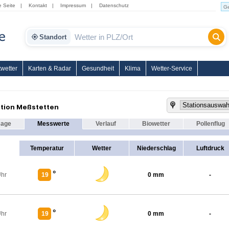
e Seite
|
Kontakt
|
Impressum
|
Datenschutz
Standort
wetter
Karten & Radar
Gesundheit
Klima
Wetter-Service
tion Meßstetten
sage
Messwerte
Verlauf
Biowetter
Pollenflug
Temperatur
Wetter
Niederschlag
Luftdruck
°
Uhr
19
0 mm
-
°
Uhr
19
0 mm
-