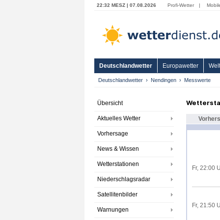
22:32 MESZ | 07.08.2026
Profi-Wetter
|
Mobil
Deutschlandwetter
Europawetter
Welt
Deutschlandwetter
Nendingen
Messwerte
Wettersta
Übersicht
Aktuelles Wetter
Vorher
Vorhersage
News & Wissen
Wetterstationen
Fr, 22:00 
Niederschlagsradar
Satellitenbilder
Fr, 21:50 
Warnungen