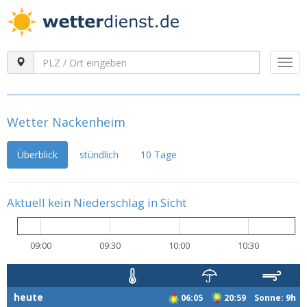
Togg
navi
Wetter Nackenheim
Überblick
stündlich
10 Tage
Aktuell kein Niederschlag in Sicht
09:00
09:30
10:00
10:30
heute
06:05
20:59 Sonne: 9h