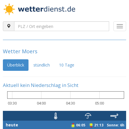
Togg
navi
Wetter Moers
Überblick
stündlich
10 Tage
Aktuell kein Niederschlag in Sicht
03:30
04:00
04:30
05:00
heute
06:05
21:13 Sonne: 6h