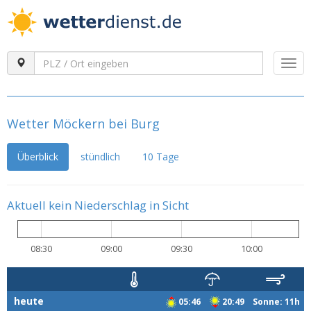
Togg
navi
Wetter Möckern bei Burg
Überblick
stündlich
10 Tage
Aktuell kein Niederschlag in Sicht
08:30
09:00
09:30
10:00
heute
05:46
20:49 Sonne: 11h