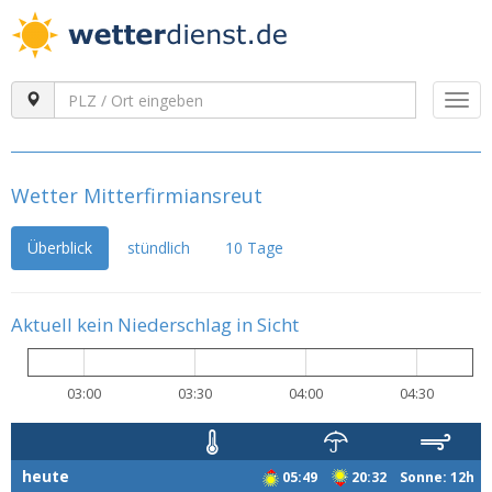
Togg
navi
Wetter Mitterfirmiansreut
Überblick
stündlich
10 Tage
Aktuell kein Niederschlag in Sicht
03:00
03:30
04:00
04:30
heute
05:49
20:32 Sonne: 12h