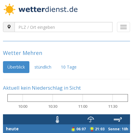
Togg
navi
Wetter Mehren
Überblick
stündlich
10 Tage
Aktuell kein Niederschlag in Sicht
10:00
10:30
11:00
11:30
heute
06:07
21:03 Sonne: 10h