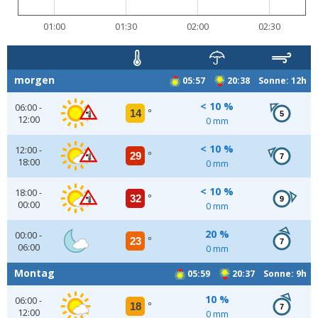
01:00
01:30
02:00
02:30
morgen
05:57
20:38 Sonne: 12h
< 10 %
06:00 -
14
°
5
12:00
0 mm
< 10 %
12:00 -
29
°
7
18:00
0 mm
< 10 %
18:00 -
32
°
9
00:00
0 mm
20 %
00:00 -
23
°
7
06:00
0 mm
Montag
05:59
20:37 Sonne: 9h
10 %
06:00 -
18
°
7
12:00
0 mm