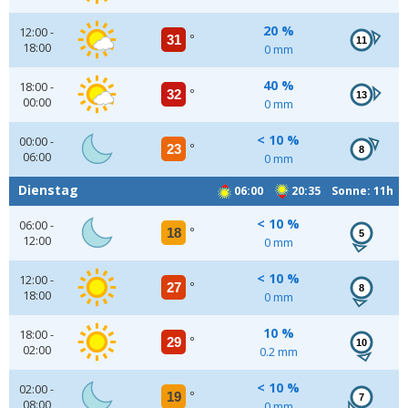
20 %
12:00 -
31
°
11
18:00
0 mm
40 %
18:00 -
32
°
13
00:00
0 mm
< 10 %
00:00 -
23
°
8
06:00
0 mm
Dienstag
06:00
20:35 Sonne: 11h
< 10 %
06:00 -
18
°
5
12:00
0 mm
< 10 %
12:00 -
27
°
8
18:00
0 mm
10 %
18:00 -
29
°
10
02:00
0.2 mm
< 10 %
02:00 -
19
°
7
08:00
0 mm