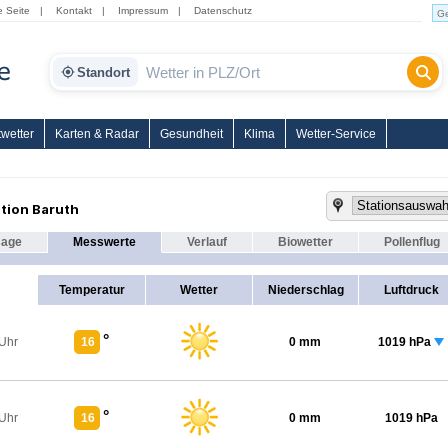
e Seite
|
Kontakt
|
Impressum
|
Datenschutz
Standort
wetter
Karten & Radar
Gesundheit
Klima
Wetter-Service
tion Baruth
sage
Messwerte
Verlauf
Biowetter
Pollenflug
Temperatur
Wetter
Niederschlag
Luftdruck
°
 Uhr
16
0 mm
1019 hPa
°
 Uhr
16
0 mm
1019 hPa