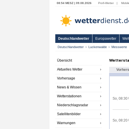
08:54 MESZ | 09.08.2026
Profi-Wetter
|
Mobil
Deutschlandwetter
Europawetter
Welt
Deutschlandwetter
Luckenwalde
Messwerte
Wettersta
Übersicht
Aktuelles Wetter
Vorher
Vorhersage
News & Wissen
Wetterstationen
So, 08:30
Niederschlagsradar
Satellitenbilder
So, 08:20
Warnungen