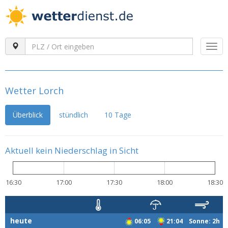
Togg
navi
Wetter Lorch
Überblick
stündlich
10 Tage
Aktuell kein Niederschlag in Sicht
16:30
17:00
17:30
18:00
18:30
heute
06:05
21:04 Sonne: 2h