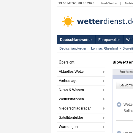
13:56 MESZ | 08.08.2026
Profi-Wetter
|
Mobil
Deutschlandwetter
Europawetter
Welt
Deutschlandwetter
Lohmar, Rheinland
Biowett
Biowetter
Übersicht
Aktuelles Wetter
Vorher
Vorhersage
Sa vorm
News & Wissen
Wetterstationen
Wette
Niederschlagsradar
Befin
Satellitenbilder
Warnungen