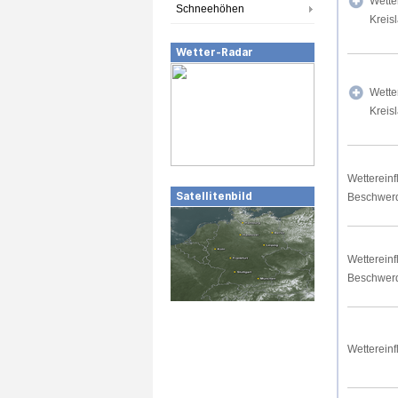
Wette
Schneehöhen
Kreis
Wetter-Radar
Wette
Kreis
Wettereinf
Satellitenbild
Beschwer
Wettereinf
Beschwer
Wettereinf