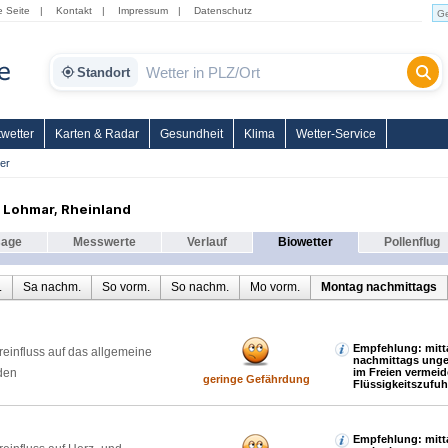
e Seite
|
Kontakt
|
Impressum
|
Datenschutz
Standort
wetter
Karten & Radar
Gesundheit
Klima
Wetter-Service
er
 Lohmar, Rheinland
sage
Messwerte
Verlauf
Biowetter
Pollenflug
.
Sa nachm.
So vorm.
So nachm.
Mo vorm.
Montag nachmittags
Empfehlung: mitt
reinfluss auf das allgemeine
nachmittags unge
den
im Freien vermeid
geringe Gefährdung
Flüssigkeitszufuh
Empfehlung: mitt