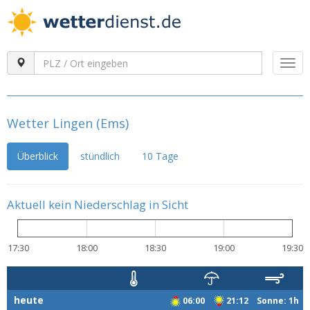
Togg
navi
Wetter Lingen (Ems)
Überblick
stündlich
10 Tage
Aktuell kein Niederschlag in Sicht
17:30
18:00
18:30
19:00
19:30
heute
06:00
21:12 Sonne: 1h