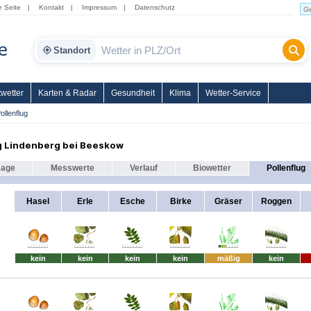
e Seite
|
Kontakt
|
Impressum
|
Datenschutz
Standort
wetter
Karten & Radar
Gesundheit
Klima
Wetter-Service
ollenflug
g Lindenberg bei Beeskow
sage
Messwerte
Verlauf
Biowetter
Pollenflug
Hasel
Erle
Esche
Birke
Gräser
Roggen
kein
kein
kein
kein
mäßig
kein