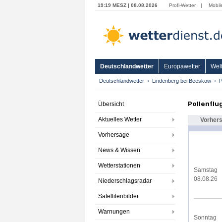
19:19 MESZ | 08.08.2026
Profi-Wetter
|
Mobil
Deutschlandwetter
Europawetter
Welt
Deutschlandwetter
Lindenberg bei Beeskow
P
Pollenflu
Übersicht
Aktuelles Wetter
Vorher
Vorhersage
News & Wissen
Wetterstationen
Samstag
08.08.26
Niederschlagsradar
Satellitenbilder
Warnungen
Sonntag