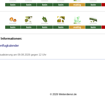
kein
kein
kein
kein
mäßig
kein
kein
kein
kein
kein
mäßig
kein
 Informationen:
enflugkalender
tualisierung am 09.08.2026 gegen 12 Uhr
© 2026 Wetterdienst.de