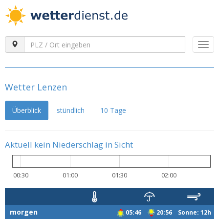
Togg
navi
Wetter Lenzen
Überblick
stündlich
10 Tage
Aktuell kein Niederschlag in Sicht
00:30
01:00
01:30
02:00
morgen
05:46
20:56 Sonne: 12h