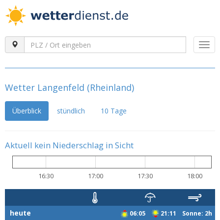
Togg
navi
Wetter Langenfeld (Rheinland)
Überblick
stündlich
10 Tage
Aktuell kein Niederschlag in Sicht
16:30
17:00
17:30
18:00
heute
06:05
21:11 Sonne: 2h