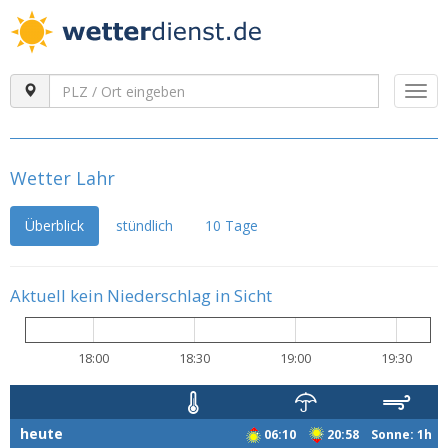
Togg
navi
Wetter Lahr
Überblick
stündlich
10 Tage
Aktuell kein Niederschlag in Sicht
18:00
18:30
19:00
19:30
heute
06:10
20:58 Sonne: 1h