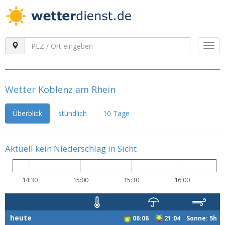
Togg
navi
Wetter Koblenz am Rhein
Überblick
stündlich
10 Tage
Aktuell kein Niederschlag in Sicht
14:30
15:00
15:30
16:00
heute
06:06
21:04 Sonne: 5h