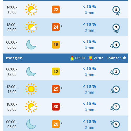
< 10 %
14:00 -
22
°
8
18:00
0 mm
< 10 %
18:00 -
24
°
9
00:00
0 mm
< 10 %
00:00 -
16
°
4
06:00
0 mm
morgen
06:08
21:02 Sonne: 13h
< 10 %
06:00 -
12
°
3
12:00
0 mm
< 10 %
12:00 -
25
°
5
18:00
0 mm
< 10 %
18:00 -
30
°
7
00:00
0 mm
< 10 %
00:00 -
20
°
5
06:00
0 mm