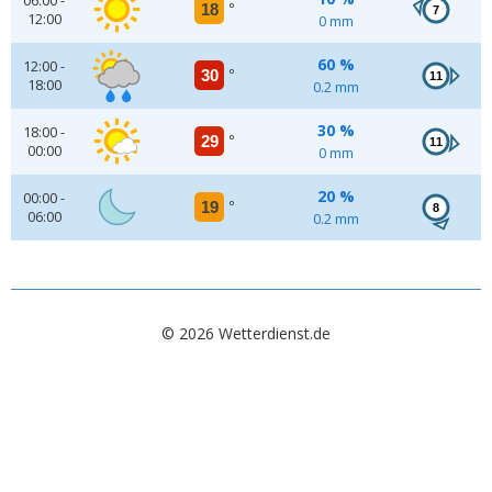
06:00 -
18
°
7
12:00
0 mm
60 %
12:00 -
30
°
11
18:00
0.2 mm
30 %
18:00 -
29
°
11
00:00
0 mm
20 %
00:00 -
19
°
8
06:00
0.2 mm
© 2026 Wetterdienst.de