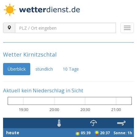
Togg
navi
Wetter Kirnitzschtal
Überblick
stündlich
10 Tage
Aktuell kein Niederschlag in Sicht
19:30
20:00
20:30
21:00
heute
05:39
20:37 Sonne: 1h