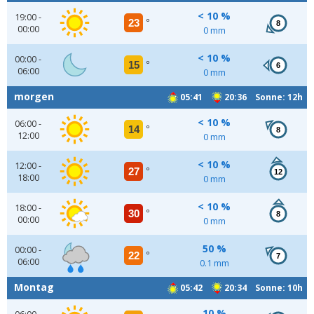
< 10 %
19:00 -
23
°
8
00:00
0 mm
< 10 %
00:00 -
15
°
6
06:00
0 mm
morgen
05:41
20:36 Sonne: 12h
< 10 %
06:00 -
14
°
8
12:00
0 mm
< 10 %
12:00 -
27
°
12
18:00
0 mm
< 10 %
18:00 -
30
°
8
00:00
0 mm
50 %
00:00 -
22
°
7
06:00
0.1 mm
Montag
05:42
20:34 Sonne: 10h
10 %