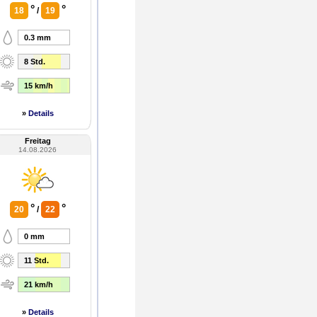
°
°
18
/
19
0.3 mm
8 Std.
15 km/h
»
Details
Freitag
14.08.2026
°
°
20
/
22
0 mm
11 Std.
21 km/h
»
Details