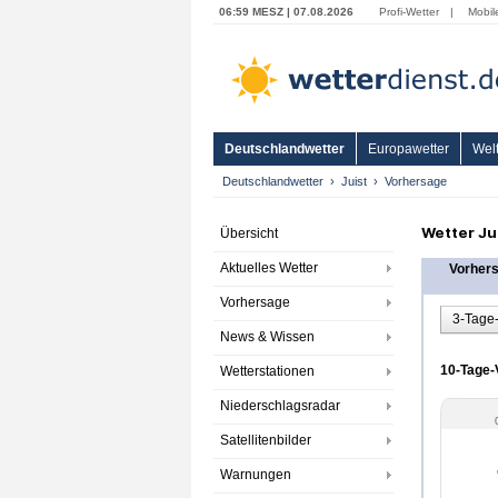
06:59 MESZ | 07.08.2026
Profi-Wetter
|
Mobil
Deutschlandwetter
Europawetter
Welt
Deutschlandwetter
Juist
Vorhersage
Wetter Ju
Übersicht
Aktuelles Wetter
Vorher
Vorhersage
3-Tage
News & Wissen
10-Tage-V
Wetterstationen
Niederschlagsradar
Satellitenbilder
Warnungen