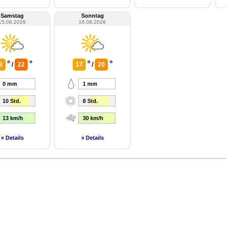
Samstag
Sonntag
15.08.2026
16.08.2026
°
°
°
°
8
/
22
17
/
20
0 mm
1 mm
10 Std.
8 Std.
13 km/h
30 km/h
»
Details
»
Details