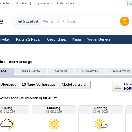
e Seite
|
Kontakt
|
Impressum
|
Datenschutz
Standort
wetter
Karten & Radar
Gesundheit
Klima
Wetter-Service
ist - Vorhersage
sage
Messwerte
Verlauf
Biowetter
Pollenflug
-Überblick
10-Tage-Vorhersage
Modellvergleich
Mete
NOR
orhersage (Multi-Modell) für Juist
Freitag
Samstag
Sonntag
07.08.2026
08.08.2026
09.08.2026