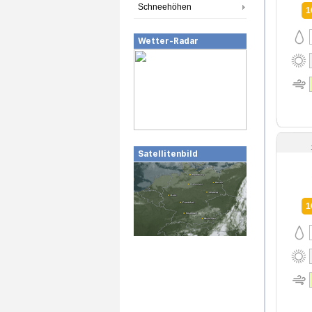
Schneehöhen
1
Wetter-Radar
Satellitenbild
1