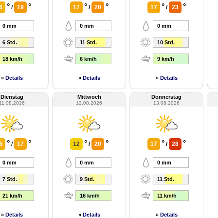
°
°
°
°
°
°
6
/
19
17
/
20
17
/
23
0 mm
0 mm
0 mm
6 Std.
11 Std.
10 Std.
18 km/h
6 km/h
9 km/h
»
Details
»
Details
»
Details
Dienstag
Mittwoch
Donnerstag
11.08.2026
12.08.2026
13.08.2026
°
°
°
°
°
°
6
/
17
12
/
20
17
/
28
0 mm
0 mm
0 mm
7 Std.
9 Std.
11 Std.
21 km/h
16 km/h
11 km/h
»
Details
»
Details
»
Details