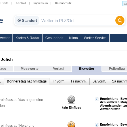
e Seite
|
Kontakt
|
Impressum
|
Datenschutz
Standort
wetter
Karten & Radar
Gesundheit
Klima
Wetter-Service
 Jülich
sage
Messwerte
Verlauf
Biowetter
Pollenflug
.
Donnerstag nachmittags
Fr vorm.
Fr nachm.
Sa vorm.
Sa nachm
Empfehlung: Bewe
reinfluss auf das allgemeine
den kühleren Mor
den
Abendstunden zur
kein Einfluss
Abwehrkräfte
Empfehlung: Bewe
reinfluss auf Herz- und