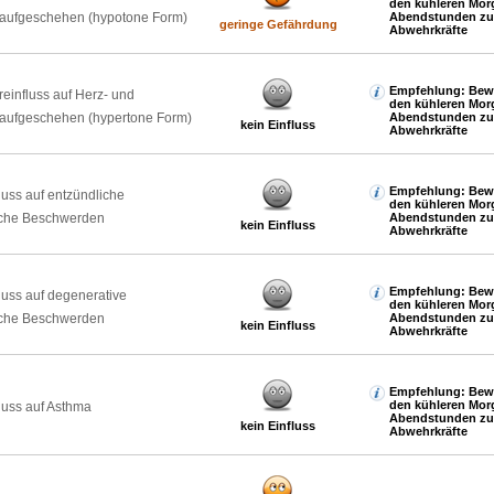
den kühleren Mor
laufgeschehen (hypotone Form)
Abendstunden zur
geringe Gefährdung
Abwehrkräfte
Empfehlung: Bewe
reinfluss auf Herz- und
den kühleren Mor
laufgeschehen (hypertone Form)
Abendstunden zur
kein Einfluss
Abwehrkräfte
Empfehlung: Bewe
luss auf entzündliche
den kühleren Mor
che Beschwerden
Abendstunden zur
kein Einfluss
Abwehrkräfte
Empfehlung: Bewe
luss auf degenerative
den kühleren Mor
che Beschwerden
Abendstunden zur
kein Einfluss
Abwehrkräfte
Empfehlung: Bewe
den kühleren Mor
luss auf Asthma
Abendstunden zur
kein Einfluss
Abwehrkräfte