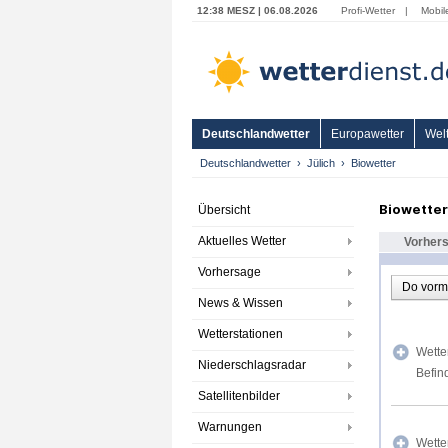
12:38 MESZ | 06.08.2026
Profi-Wetter
|
Mobil
Deutschlandwetter
Europawetter
Welt
Deutschlandwetter
Jülich
Biowetter
Biowetter
Übersicht
Aktuelles Wetter
Vorher
Vorhersage
Do vorm
News & Wissen
Wetterstationen
Wette
Niederschlagsradar
Befin
Satellitenbilder
Warnungen
Wette