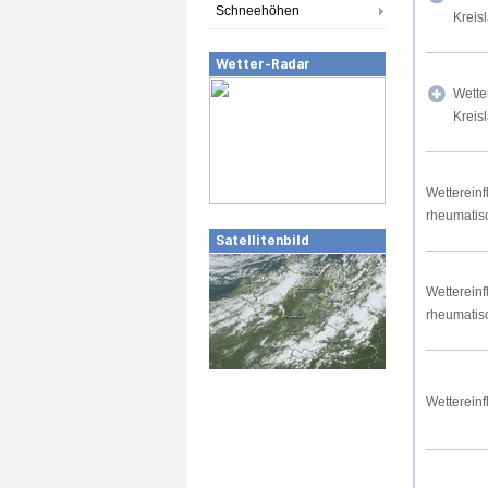
Schneehöhen
Kreis
Wetter-Radar
Wette
Kreis
Wettereinf
rheumatis
Satellitenbild
Wettereinf
rheumatis
Wettereinf