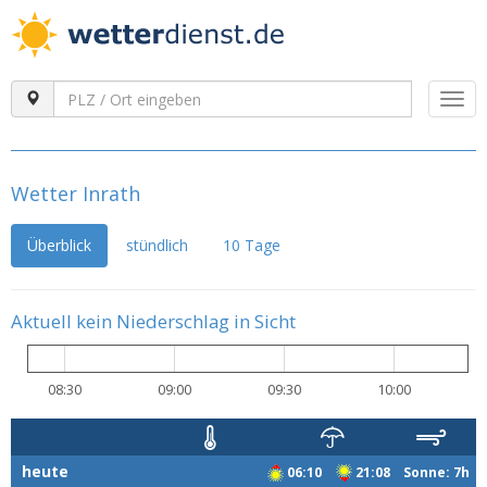
Togg
navi
Wetter Inrath
Überblick
stündlich
10 Tage
Aktuell kein Niederschlag in Sicht
08:30
09:00
09:30
10:00
heute
06:10
21:08 Sonne: 7h