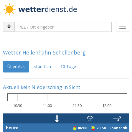
Togg
navi
Wetter Hellenhahn-Schellenberg
Überblick
stündlich
10 Tage
Aktuell kein Niederschlag in Sicht
10:30
11:00
11:30
12:00
heute
06:08
20:58 Sonne: 9h