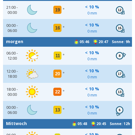
< 10 %
21:00 -
19
°
12
00:00
0 mm
< 10 %
00:00 -
16
°
15
06:00
0 mm
morgen
05:46
20:47 Sonne: 9h
< 10 %
06:00 -
11
°
8
12:00
0 mm
< 10 %
12:00 -
20
°
17
18:00
0 mm
< 10 %
18:00 -
22
°
13
00:00
0 mm
< 10 %
00:00 -
13
°
6
06:00
0 mm
Mittwoch
05:48
20:45 Sonne: 12h
< 10 %