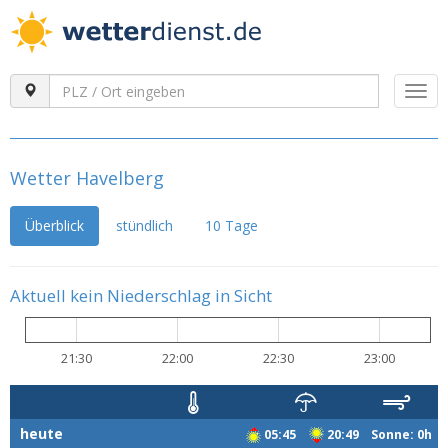
Togg
navi
Wetter Havelberg
Überblick
stündlich
10 Tage
Aktuell kein Niederschlag in Sicht
21:30
22:00
22:30
23:00
heute
05:45
20:49 Sonne: 0h