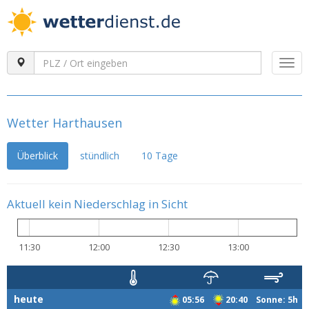
Togg
navi
Wetter Harthausen
Überblick
stündlich
10 Tage
Aktuell kein Niederschlag in Sicht
11:30
12:00
12:30
13:00
heute
05:56
20:40 Sonne: 5h