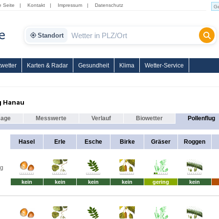
e Seite
|
Kontakt
|
Impressum
|
Datenschutz
Standort
wetter
Karten & Radar
Gesundheit
Klima
Wetter-Service
g Hanau
sage
Messwerte
Verlauf
Biowetter
Pollenflug
Hasel
Erle
Esche
Birke
Gräser
Roggen
ag
kein
kein
kein
kein
gering
kein