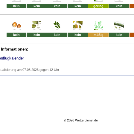
kein
kein
kein
kein
gering
kein
kein
kein
kein
kein
mäßig
kein
 Informationen:
enflugkalender
tualisierung am 07.08.2026 gegen 12 Uhr
© 2026 Wetterdienst.de