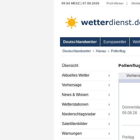
05:54 MESZ | 07.08.2026
Profi-Wetter
|
Mobil
Deutschlandwetter
Europawetter
Welt
Deutschlandwetter
Hanau
Pollenflug
Pollenflu
Übersicht
Aktuelles Wetter
Vorher
Vorhersage
News & Wissen
Wetterstationen
Donnerst
06.08.26
Niederschlagsradar
Satellitenbilder
Warnungen
Freitag