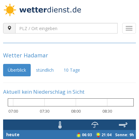
Togg
navi
Wetter Hadamar
Überblick
stündlich
10 Tage
Aktuell kein Niederschlag in Sicht
07:00
07:30
08:00
08:30
heute
06:03
21:04 Sonne: 9h