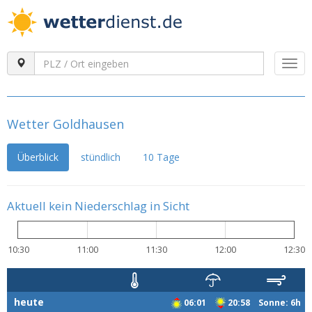
Togg
navi
Wetter Goldhausen
Überblick
stündlich
10 Tage
Aktuell kein Niederschlag in Sicht
10:30
11:00
11:30
12:00
12:30
heute
06:01
20:58 Sonne: 6h