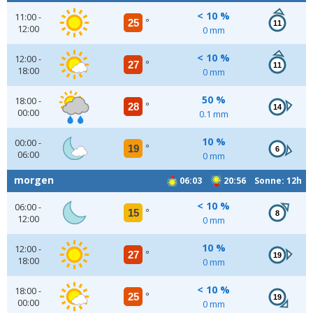
< 10 %
11:00 -
25
°
11
12:00
0 mm
< 10 %
12:00 -
27
°
11
18:00
0 mm
50 %
18:00 -
28
°
14
00:00
0.1 mm
10 %
00:00 -
19
°
6
06:00
0 mm
morgen
06:03
20:56 Sonne: 12h
< 10 %
06:00 -
15
°
8
12:00
0 mm
10 %
12:00 -
27
°
19
18:00
0 mm
< 10 %
18:00 -
25
°
19
00:00
0 mm