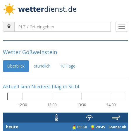
Togg
navi
Wetter Gößweinstein
Überblick
stündlich
10 Tage
Aktuell kein Niederschlag in Sicht
12:30
13:00
13:30
14:00
heute
05:54
20:45 Sonne: 8h