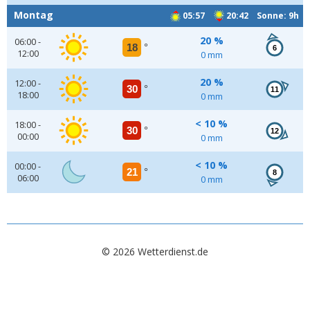
Montag
05:57
20:42 Sonne: 9h
20 %
06:00 -
18
°
6
12:00
0 mm
20 %
12:00 -
30
°
11
18:00
0 mm
< 10 %
18:00 -
30
°
12
00:00
0 mm
< 10 %
00:00 -
21
°
8
06:00
0 mm
© 2026 Wetterdienst.de