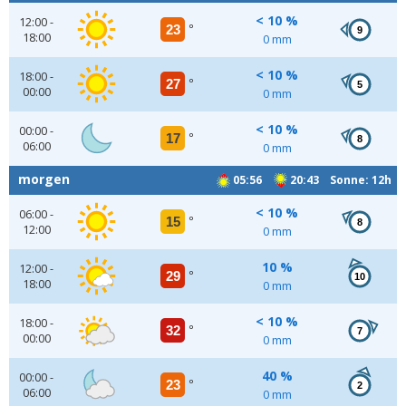
< 10 %
12:00 -
23
°
9
18:00
0 mm
< 10 %
18:00 -
27
°
5
00:00
0 mm
< 10 %
00:00 -
17
°
8
06:00
0 mm
morgen
05:56
20:43 Sonne: 12h
< 10 %
06:00 -
15
°
8
12:00
0 mm
10 %
12:00 -
29
°
10
18:00
0 mm
< 10 %
18:00 -
32
°
7
00:00
0 mm
40 %
00:00 -
23
°
2
06:00
0 mm