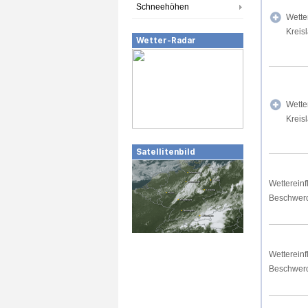
Schneehöhen
Wette
Kreis
Wetter-Radar
Wette
Kreis
Satellitenbild
Wettereinf
Beschwer
Wettereinf
Beschwer