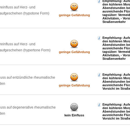
Empfehlung: Aufen
den kühleren Mor
reinfluss auf Herz- und
Abendstunden be
ausreichende Flüs
laufgeschehen (hypotone Form)
tagsüber: Verme
geringe Gefährdung
Aktivitäten, - Vors
Straßenverkehr
Empfehlung: Aufen
den kühleren Mor
reinfluss auf Herz- und
Abendstunden be
ausreichende Flüs
laufgeschehen (hypertone Form)
tagsüber: Verme
geringe Gefährdung
Aktivitäten, - Vors
Straßenverkehr
Empfehlung: Aufen
luss auf entzündliche rheumatische
den kühleren Mor
Abendstunden be
den
ausreichende Flüs
geringe Gefährdung
Vorsicht im Straß
Empfehlung: Aufen
luss auf degenerative rheumatische
den kühleren Mor
Abendstunden be
den
ausreichende Flüs
kein Einfluss
Vorsicht im Straß