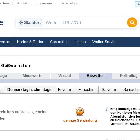
e Seite
|
Kontakt
|
Impressum
|
Datenschutz
Standort
wetter
Karten & Radar
Gesundheit
Klima
Wetter-Service
r Gößweinstein
sage
Messwerte
Verlauf
Biowetter
Pollenflug
.
Donnerstag nachmittags
Fr vorm.
Fr nachm.
Sa vorm.
Sa nachm
Empfehlung: Aufen
reinfluss auf das allgemeine
den kühleren Mor
Abendstunden be
den
ausreichende Flüs
geringe Gefährdung
Vorsicht im Straß