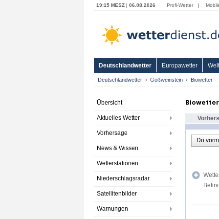
19:15 MESZ | 06.08.2026
Profi-Wetter
|
Mobil
Deutschlandwetter
Europawetter
Welt
Deutschlandwetter
Gößweinstein
Biowetter
Biowette
Übersicht
Aktuelles Wetter
Vorher
Vorhersage
Do vorm
News & Wissen
Wetterstationen
Wette
Niederschlagsradar
Befin
Satellitenbilder
Warnungen