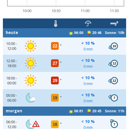
10:00
10:30
11:00
11:30
heute
06:00
20:46 Sonne: 10h
< 10 %
10:00 -
22
°
10
12:00
0 mm
< 10 %
12:00 -
27
°
12
18:00
0 mm
< 10 %
18:00 -
29
°
12
00:00
0 mm
< 10 %
00:00 -
19
°
7
06:00
0 mm
morgen
06:01
20:45 Sonne: 11h
< 10 %
06:00 -
16
°
7
12:00
0 mm