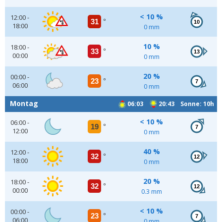
< 10 %
12:00 -
31
°
10
18:00
0 mm
10 %
18:00 -
33
°
13
00:00
0 mm
20 %
00:00 -
23
°
7
06:00
0 mm
Montag
06:03
20:43 Sonne: 10h
< 10 %
06:00 -
19
°
7
12:00
0 mm
40 %
12:00 -
32
°
12
18:00
0 mm
20 %
18:00 -
32
°
12
00:00
0.3 mm
< 10 %
00:00 -
23
°
7
06:00
0 mm